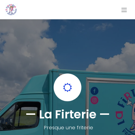
Se rendre au contenu
— La Firterie —
Presque une friterie